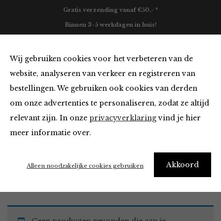
Gratis verzending vanaf €50,- *
Binnen 3-5 werkdagen in huis!
0
Wij gebruiken cookies voor het verbeteren van de
website, analyseren van verkeer en registreren van
bestellingen. We gebruiken ook cookies van derden
Must Haves
om onze advertenties te personaliseren, zodat ze altijd
relevant zijn. In onze
privacyverklaring
vind je hier
Filter
meer informatie over.
Akkoord
Home
Winkel
Accessoires
Must Haves
Alleen noodzakelijke cookies gebruiken