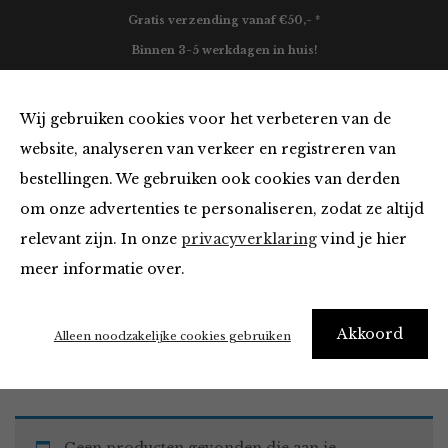
Gratis verzending vanaf €50,- *
Binnen 3-5 werkdagen in huis!
0
Wij gebruiken cookies voor het verbeteren van de
website, analyseren van verkeer en registreren van
bestellingen. We gebruiken ook cookies van derden
Must Haves
om onze advertenties te personaliseren, zodat ze altijd
relevant zijn. In onze
privacyverklaring
vind je hier
Filter
meer informatie over.
Akkoord
Home
Winkel
Accessoires
Must Haves
Alleen noodzakelijke cookies gebruiken