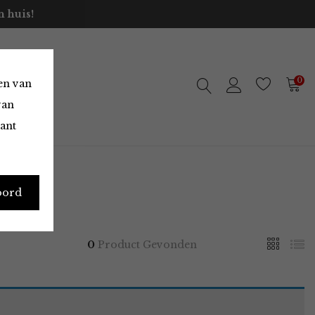
 huis!
0
en van
van
vant
oord
0
Product Gevonden