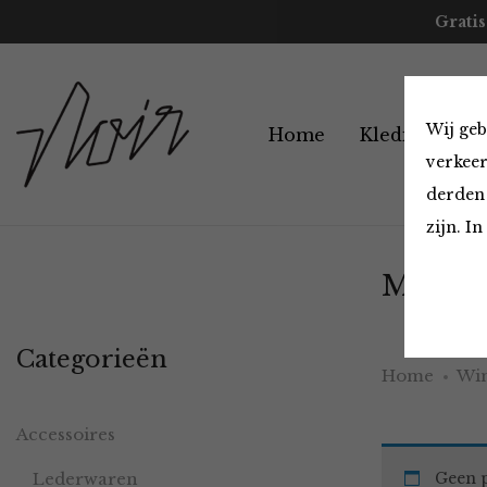
Gratis
Wij geb
Home
Kleding
A
verkeer
derden 
zijn. I
Must H
Categorieën
Home
Win
Accessoires
Lederwaren
Geen p