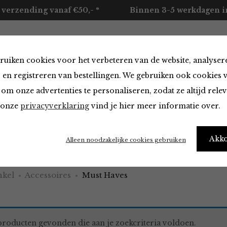
 verzending vanaf €50,- *
Binnen 3-5 werkdagen in
ruiken cookies voor het verbeteren van de website, analyser
ccessoires
Merken
Over ons
Contact
 en registreren van bestellingen. We gebruiken ook cookies 
om onze advertenties te personaliseren, zodat ze altijd rele
n onze
privacyverklaring
vind je hier meer informatie over.
aves
Akk
Alleen noodzakelijke cookies gebruiken
kel
Accessoires
Must Haves
roducten gevonden die aan je zoekcriteria voldoen.