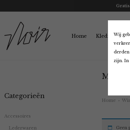
Gratis
Wij geb
Home
Kleding
A
verkeer
derden 
zijn. I
Must H
Categorieën
Home
Win
Accessoires
Lederwaren
Geen p