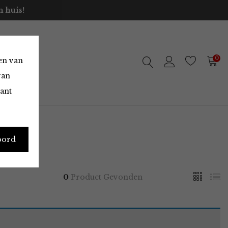
 huis!
0
en van
van
vant
oord
0
Product Gevonden