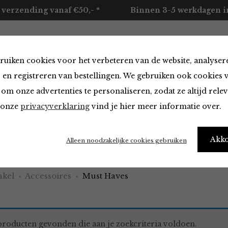
 verzending vanaf €50,- *
Binnen 3-5 werkdagen in
ruiken cookies voor het verbeteren van de website, analyser
ccessoires
Merken
Over ons
Contact
 en registreren van bestellingen. We gebruiken ook cookies 
om onze advertenties te personaliseren, zodat ze altijd rele
n onze
privacyverklaring
vind je hier meer informatie over.
aves
Akk
Alleen noodzakelijke cookies gebruiken
kel
Accessoires
Must Haves
roducten gevonden die aan je zoekcriteria voldoen.