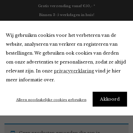
Gratis verzending vanaf €50,- *
Binnen 3-5 werkdagen in huis!
0
Wij gebruiken cookies voor het verbeteren van de
website, analyseren van verkeer en registreren van
bestellingen. We gebruiken ook cookies van derden
Tops en Blouses
om onze advertenties te personaliseren, zodat ze altijd
relevant zijn. In onze
privacyverklaring
vind je hier
Filter
meer informatie over.
Akkoord
Home
Winkel
Kleding
Tops en Blouses
Alleen noodzakelijke cookies gebruiken