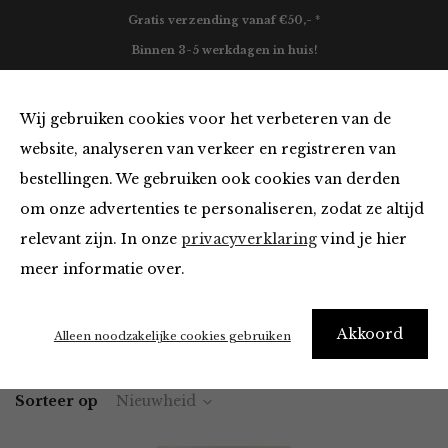
Gratis verzending vanaf €50,- *
Binnen 3-5 werkdagen in huis!
0
Wij gebruiken cookies voor het verbeteren van de
website, analyseren van verkeer en registreren van
bestellingen. We gebruiken ook cookies van derden
Tops en Blouses in het groen
om onze advertenties te personaliseren, zodat ze altijd
relevant zijn. In onze
privacyverklaring
vind je hier
Filter
meer informatie over.
Akkoord
Home
Winkel
Kleding
Tops en Blouses
Alleen noodzakelijke cookies gebruiken
Sorteer op
Nieuwheid