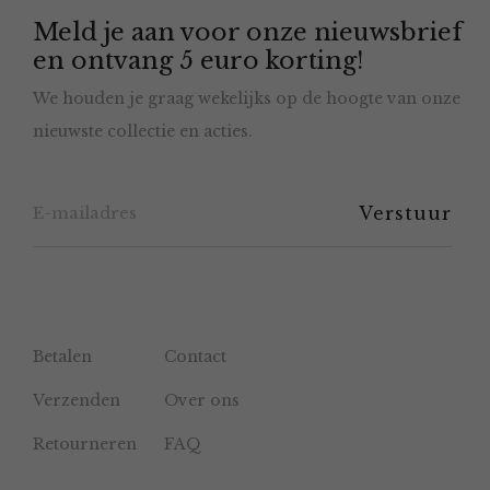
Meld je aan voor onze nieuwsbrief
kan
en ontvang 5 euro korting!
gekozen
We houden je graag wekelijks op de hoogte van onze
worden
nieuwste collectie en acties.
op
de
productpagina
Betalen
Contact
Verzenden
Over ons
Retourneren
FAQ