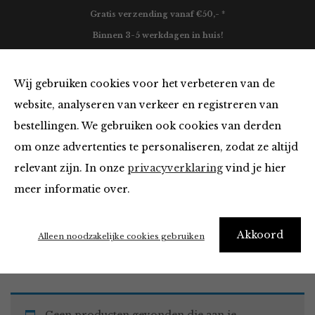
Gratis verzending vanaf €50,- *
Binnen 3-5 werkdagen in huis!
0
Wij gebruiken cookies voor het verbeteren van de
website, analyseren van verkeer en registreren van
bestellingen. We gebruiken ook cookies van derden
Tops en Blouses
om onze advertenties te personaliseren, zodat ze altijd
relevant zijn. In onze
privacyverklaring
vind je hier
Filter
meer informatie over.
Akkoord
Home
Winkel
Kleding
Tops en Blouses
Alleen noodzakelijke cookies gebruiken