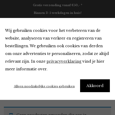
Gratis verzending vanaf €50,- *
Binnen 3-5 werkdagen in huis!
0
Wij gebruiken cookies voor het verbeteren van de
website, analyseren van verkeer en registreren van
bestellingen. We gebruiken ook cookies van derden
Tops en Blouses
om onze advertenties te personaliseren, zodat ze altijd
relevant zijn. In onze
privacyverklaring
vind je hier
Filter
meer informatie over.
Akkoord
Home
Winkel
Kleding
Tops en Blouses
Alleen noodzakelijke cookies gebruiken