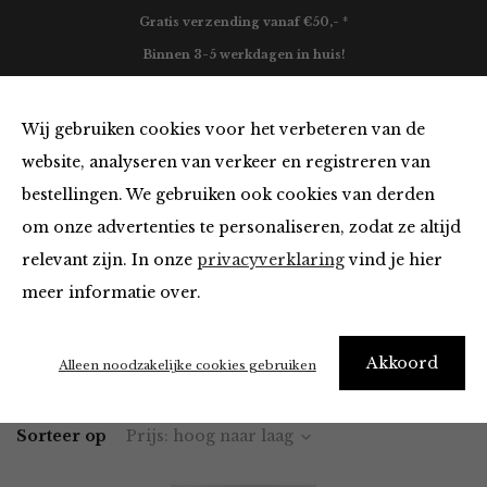
Gratis verzending vanaf €50,- *
Binnen 3-5 werkdagen in huis!
0
Wij gebruiken cookies voor het verbeteren van de
website, analyseren van verkeer en registreren van
bestellingen. We gebruiken ook cookies van derden
Tops en Blouses
om onze advertenties te personaliseren, zodat ze altijd
relevant zijn. In onze
privacyverklaring
vind je hier
Filter
meer informatie over.
Akkoord
Home
Winkel
Kleding
Tops en Blouses
Alleen noodzakelijke cookies gebruiken
Sorteer op
Prijs: hoog naar laag