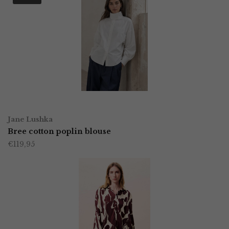
variaties.
Deze
optie
kan
gekozen
worden
OPTIES SELECTEREN
Dit
op
Jane Lushka
product
Bree cotton poplin blouse
de
€
119,95
heeft
productpagina
meerdere
variaties.
Deze
optie