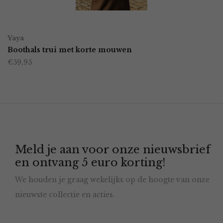
gekozen
worden
OPTIES SELECTEREN
Dit
op
Yaya
product
Boothals trui met korte mouwen
de
€
59,95
heeft
productpagina
meerdere
variaties.
Deze
optie
Meld je aan voor onze nieuwsbrief
kan
en ontvang 5 euro korting!
gekozen
We houden je graag wekelijks op de hoogte van onze
worden
nieuwste collectie en acties.
op
de