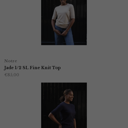
variaties.
Deze
optie
kan
gekozen
worden
OPTIES SELECTEREN
Dit
op
Notre
product
Jade 1/2 SL Fine Knit Top
de
€
85,00
heeft
productpagina
meerdere
variaties.
Deze
optie
kan