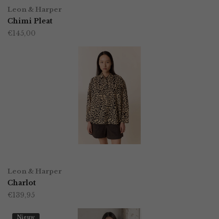
Dit
op
Leon & Harper
product
Chimi Pleat
de
€
145,00
heeft
productpagina
meerdere
variaties.
Deze
optie
kan
gekozen
worden
OPTIES SELECTEREN
Dit
op
Leon & Harper
product
Charlot
de
€
139,95
heeft
productpagina
meerdere
Nieuw