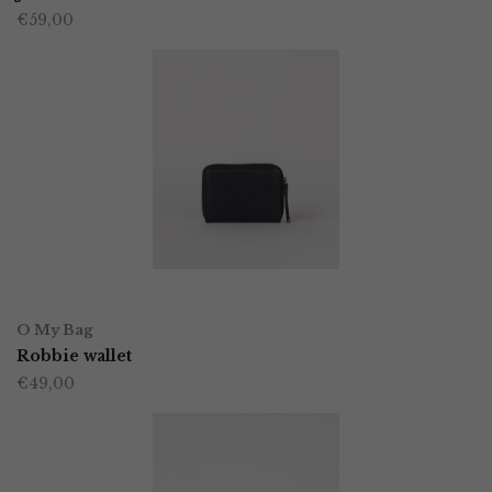
€
59,00
heeft
productpagina
meerdere
variaties.
Deze
optie
kan
gekozen
worden
OPTIES SELECTEREN
Dit
op
O My Bag
product
Robbie wallet
de
€
49,00
heeft
productpagina
meerdere
variaties.