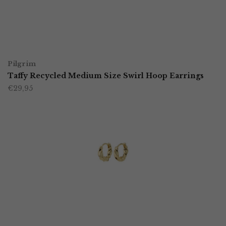
kan
gekozen
worden
TOEVOEGEN AAN WINKELWAGEN
op
Pilgrim
Taffy Recycled Medium Size Swirl Hoop Earrings
de
€
29,95
productpagina
TOEVOEGEN AAN WINKELWAGEN