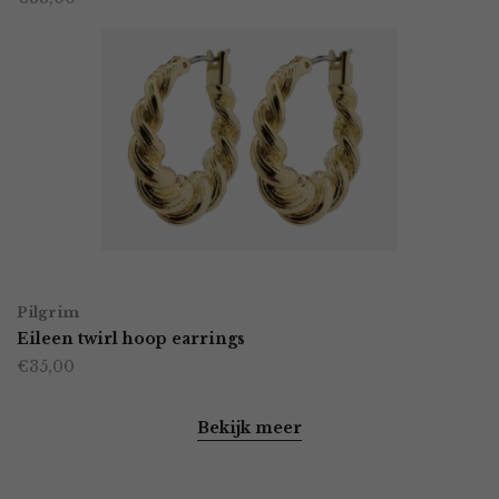
productpagina
OPTIES SELECTEREN
Dit
Pilgrim
product
Eileen twirl hoop earrings
€
35,00
heeft
meerdere
Bekijk meer
variaties.
Deze