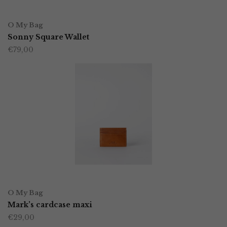
OPTIES SELECTEREN
Dit
O My Bag
product
Sonny Square Wallet
€
79,00
heeft
meerdere
variaties.
Deze
optie
kan
gekozen
worden
TOEVOEGEN AAN WINKELWAGEN
op
O My Bag
Mark’s cardcase maxi
de
€
29,00
productpagina