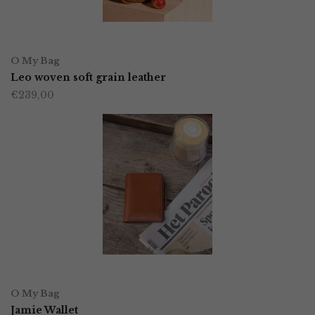
OPTIES SELECTEREN
Dit
O My Bag
product
Leo woven soft grain leather
€
239,00
heeft
meerdere
variaties.
Deze
optie
kan
gekozen
worden
OPTIES SELECTEREN
Dit
op
O My Bag
product
Jamie Wallet
de