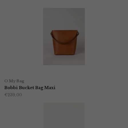
OPTIES SELECTEREN
Dit
O My Bag
product
Bobbi Bucket Bag Maxi
€
239,00
heeft
meerdere
variaties.
Deze