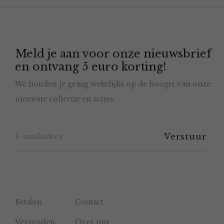
optie
kan
gekozen
Meld je aan voor onze nieuwsbrief
worden
en ontvang 5 euro korting!
op
We houden je graag wekelijks op de hoogte van onze
de
nieuwste collectie en acties.
productpagina
Betalen
Contact
Verzenden
Over ons