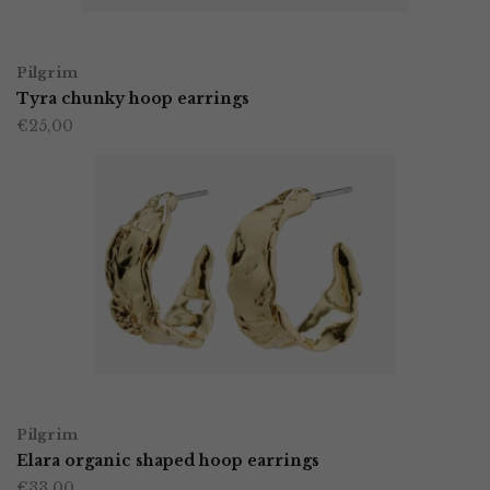
worden
OPTIES SELECTEREN
Dit
op
Pilgrim
product
Tyra chunky hoop earrings
de
€
25,00
heeft
productpagina
meerdere
variaties.
Deze
optie
kan
gekozen
worden
TOEVOEGEN AAN WINKELWAGEN
op
Pilgrim
Elara organic shaped hoop earrings
de
€
33,00