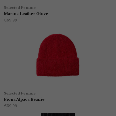
Dit
Selected Femme
product
Marina Leather Glove
€
69,99
heeft
meerdere
variaties.
Deze
optie
kan
gekozen
worden
TOEVOEGEN AAN WINKELWAGEN
op
Selected Femme
Fiona Alpaca Beanie
de
€
39,99
productpagina