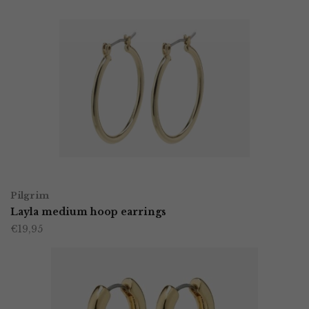
OPTIES SELECTEREN
Dit
Pilgrim
product
Layla medium hoop earrings
€
19,95
heeft
meerdere
variaties.
Deze