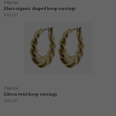
Pilgrim
Elara organic shaped hoop earrings
€
33,00
OPTIES SELECTEREN
Dit
Pilgrim
product
Eileen twirl hoop earrings
€
35,00
heeft
meerdere