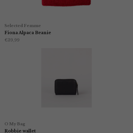
TOEVOEGEN AAN WINKELWAGEN
Selected Femme
Fiona Alpaca Beanie
€
39,99
OPTIES SELECTEREN
Dit
O My Bag
product
Robbie wallet