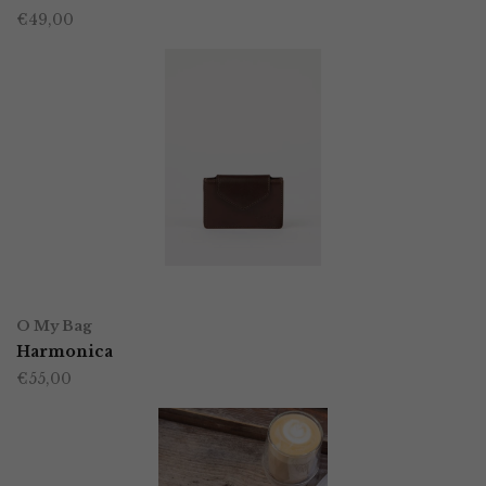
€
49,00
heeft
meerdere
variaties.
Deze
optie
kan
gekozen
worden
TOEVOEGEN AAN WINKELWAGEN
op
O My Bag
Harmonica
de
€
55,00
productpagina