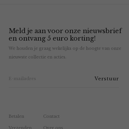
optie
kan
gekozen
Meld je aan voor onze nieuwsbrief
worden
en ontvang 5 euro korting!
op
We houden je graag wekelijks op de hoogte van onze
de
nieuwste collectie en acties.
productpagina
Betalen
Contact
Verzenden
Over ons