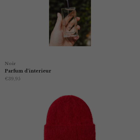
Deze
optie
kan
gekozen
worden
TOEVOEGEN AAN WINKELWAGEN
op
Noir
Parfum d’interieur
de
€
39,95
productpagina