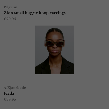
Pilgrim
Zion small huggie hoop earrings
€
29,95
TOEVOEGEN AAN WINKELWAGEN
A.Kjaerbede
Frida
€
29,95