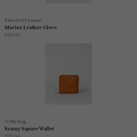
worden
OPTIES SELECTEREN
Dit
op
Selected Femme
product
Marina Leather Glove
de
€
69,99
heeft
productpagina
meerdere
variaties.
Deze
optie
kan
gekozen
worden
OPTIES SELECTEREN
Dit
op
O My Bag
product
Sonny Square Wallet
de
€
79,00