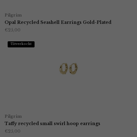
worden
TOEVOEGEN AAN WINKELWAGEN
op
Pilgrim
Opal Recycled Seashell Earrings Gold-Plated
de
€
25,00
productpagina
Uitverkocht
LEES VERDER
Pilgrim
Taffy recycled small swirl hoop earrings
€
25,00