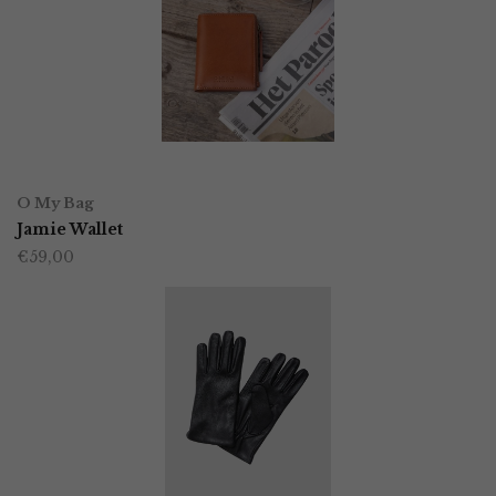
OPTIES SELECTEREN
Dit
O My Bag
product
Jamie Wallet
€
59,00
heeft
meerdere
variaties.
Deze
optie
kan
gekozen