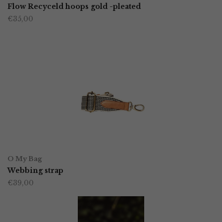
Flow Recyceld hoops gold -pleated
€
35,00
OPTIES SELECTEREN
Dit
O My Bag
product
Webbing strap
€
39,00
heeft
meerdere
variaties.