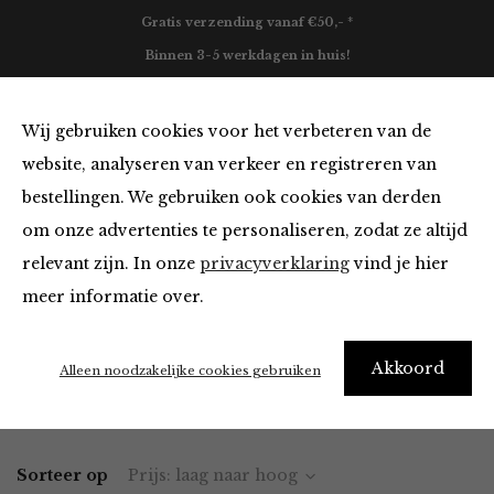
Gratis verzending vanaf €50,- *
Binnen 3-5 werkdagen in huis!
0
Wij gebruiken cookies voor het verbeteren van de
website, analyseren van verkeer en registreren van
bestellingen. We gebruiken ook cookies van derden
Accessoires
om onze advertenties te personaliseren, zodat ze altijd
relevant zijn. In onze
privacyverklaring
vind je hier
Filter
meer informatie over.
It’s ok to be a little obsessed with accessories
Akkoord
Alleen noodzakelijke cookies gebruiken
Home
Winkel
Accessoires
Sorteer op
Prijs: laag naar hoog