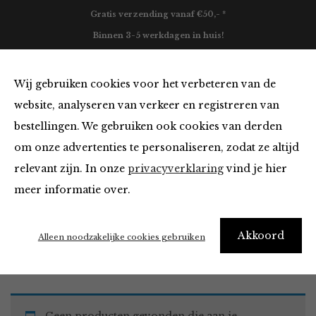
Gratis verzending vanaf €50,- *
Binnen 3-5 werkdagen in huis!
0
Wij gebruiken cookies voor het verbeteren van de
website, analyseren van verkeer en registreren van
bestellingen. We gebruiken ook cookies van derden
Blazers & Jassen van
om onze advertenties te personaliseren, zodat ze altijd
relevant zijn. In onze
privacyverklaring
vind je hier
Filter
meer informatie over.
Akkoord
Home
Winkel
Kleding
Blazers & Jassen
Alleen noodzakelijke cookies gebruiken