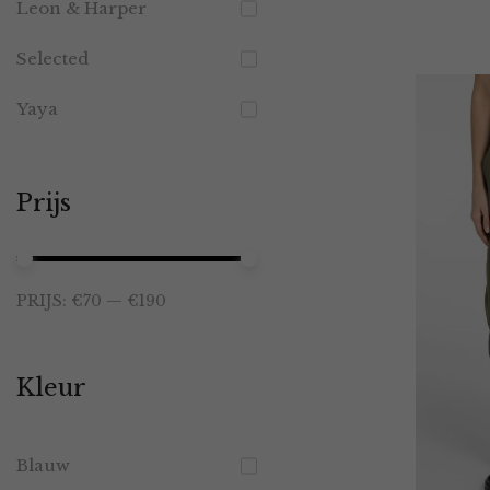
Leon & Harper
Selected
Yaya
Prijs
Min.
Max.
PRIJS:
€70
—
€190
prijs
prijs
Kleur
Blauw