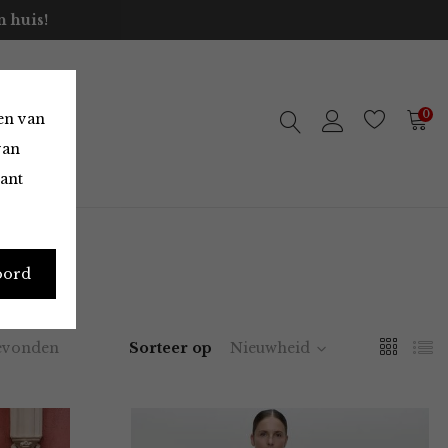
 huis!
0
en van
van
vant
oord
evonden
Sorteer op
Nieuwheid