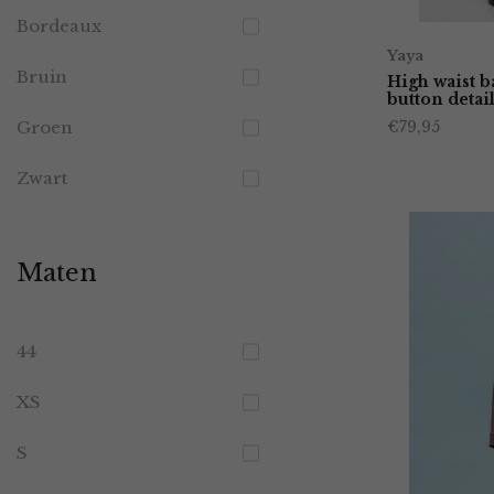
Bordeaux
Yaya
Bruin
High waist b
button detai
Groen
€
79,95
Zwart
Maten
44
XS
S