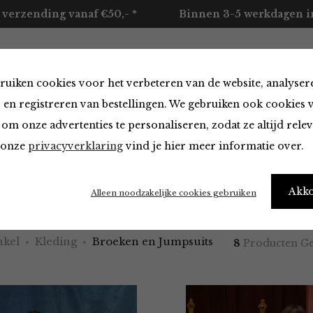
 verzending vanaf €50,- *
Binnen 3-5 werkdagen in
ruiken cookies voor het verbeteren van de website, analyser
ccessoires
Merken
Over ons
Contact
 en registreren van bestellingen. We gebruiken ook cookies 
om onze advertenties te personaliseren, zodat ze altijd rele
n onze
privacyverklaring
vind je hier meer informatie over.
 en Jumpsuits van
Akk
Alleen noodzakelijke cookies gebruiken
kel
Kleding
Broeken en Jumpsuits
8
Producten G