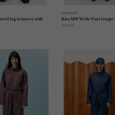
Selected
arrel leg trousers with
Rita MW Wide Pant lengte
l
€
89,99