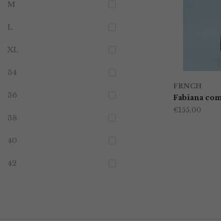
M
L
XL
34
FRNCH
36
Fabiana com
€
155,00
38
40
42