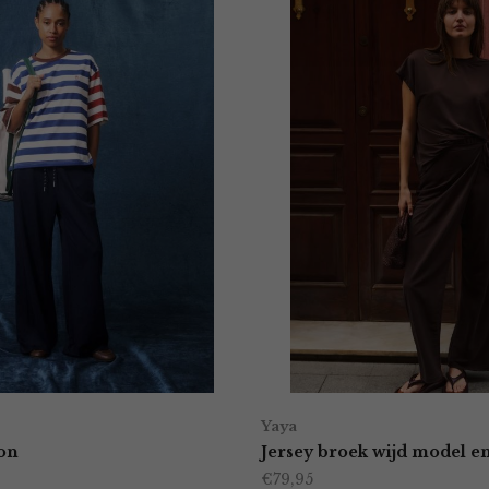
Yaya
lon
Jersey broek wijd model en
€
79,95