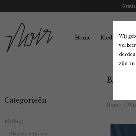
Gratis
Wij geb
Home
Kleding
A
verkeer
derden 
zijn. I
Broeken
Categorieën
Home
Win
Kleding
Blazers & Jassen