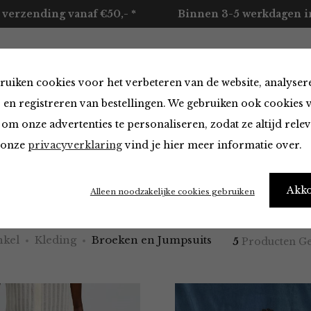
 verzending vanaf €50,- *
Binnen 3-5 werkdagen in
ruiken cookies voor het verbeteren van de website, analyser
ccessoires
Merken
Over ons
Contact
 en registreren van bestellingen. We gebruiken ook cookies 
om onze advertenties te personaliseren, zodat ze altijd rele
n onze
privacyverklaring
vind je hier meer informatie over.
 en Jumpsuits van Selected
Akk
Alleen noodzakelijke cookies gebruiken
kel
Kleding
Broeken en Jumpsuits
5
Producten G