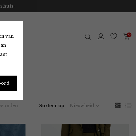
 huis!
0
en van
van
vant
oord
evonden
Sorteer op
Nieuwheid