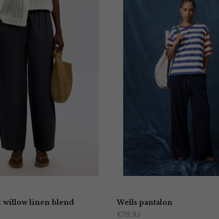
 willow linen blend
Wells pantalon
€
79,95