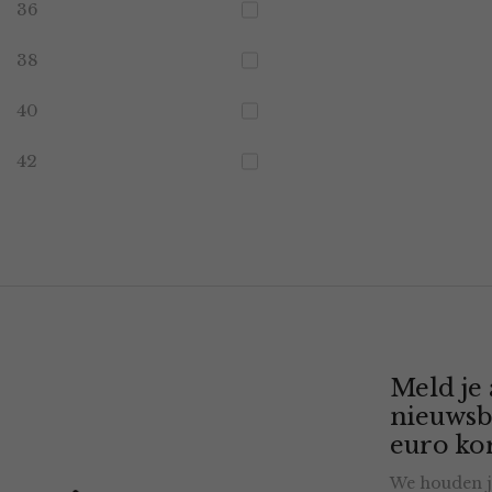
36
38
40
42
Meld je
nieuwsb
euro kor
We houden j