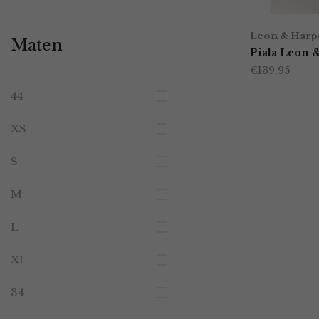
Leon & Harp
Maten
Piala Leon 
€
139,95
44
XS
S
M
L
XL
34