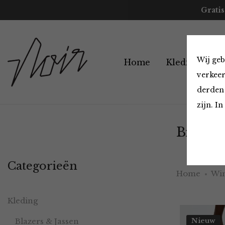
Gratis
Wij geb
Home
Kleding
A
verkeer
derden 
zijn. I
Broeken
Categorieën
Home
Win
Kleding
Blazers & Jassen
Nieuw