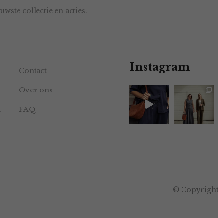
uwste collectie en acties.
Instagram
Contact
Over ons
n
FAQ
© Copyright