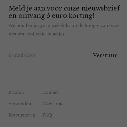
Meld je aan voor onze nieuwsbrief
kan
en ontvang 5 euro korting!
gekozen
We houden je graag wekelijks op de hoogte van onze
worden
nieuwste collectie en acties.
op
de
productpagina
Betalen
Contact
Verzenden
Over ons
Retourneren
FAQ