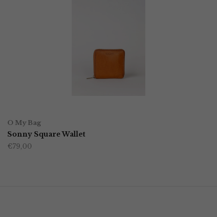
OPTIES SELECTEREN
Dit
O My Bag
product
Sonny Square Wallet
€
79,00
heeft
meerdere
variaties.
Deze
optie