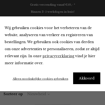
Gratis verzending vanaf €50,- *
Binnen 3-5 werkdagen in huis!
0
Wij gebruiken cookies voor het verbeteren van de
website, analyseren van verkeer en registreren van
bestellingen. We gebruiken ook cookies van derden
Portemonnees in het cognac
om onze advertenties te personaliseren, zodat ze altijd
relevant zijn. In onze
privacyverklaring
vind je hier
Filter
meer informatie over.
Akkoord
Home
Winkel
Accessoires
Portemonnees
Alleen noodzakelijke cookies gebruiken
Sorteer op
Nieuwheid