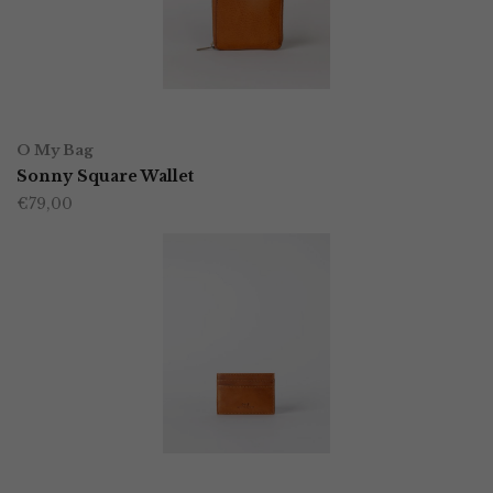
OPTIES SELECTEREN
Dit
O My Bag
product
Sonny Square Wallet
€
79,00
heeft
meerdere
variaties.
Deze
optie
kan
gekozen
worden
TOEVOEGEN AAN WINKELWAGEN