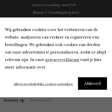
Gratis verzending vanaf €50,- *
Binnen 3-5 werkdagen in huis!
0
Wij gebruiken cookies voor het verbeteren van de
website, analyseren van verkeer en registreren van
bestellingen. We gebruiken ook cookies van derden
Portemonnees
om onze advertenties te personaliseren, zodat ze altijd
relevant zijn. In onze
privacyverklaring
vind je hier
Filter
meer informatie over.
Akkoord
Home
Winkel
Accessoires
Portemonnees
Alleen noodzakelijke cookies gebruiken
Sorteer op
Nieuwheid