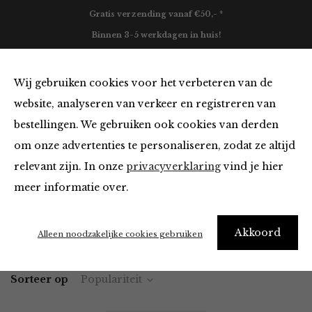
Gratis verzending vanaf €50,- *
Binnen 3-5 werkdagen in huis!
0
Wij gebruiken cookies voor het verbeteren van de
website, analyseren van verkeer en registreren van
bestellingen. We gebruiken ook cookies van derden
Portemonnees
om onze advertenties te personaliseren, zodat ze altijd
relevant zijn. In onze
privacyverklaring
vind je hier
Filter
meer informatie over.
Akkoord
Home
Winkel
Accessoires
Portemonnees
Alleen noodzakelijke cookies gebruiken
Sorteer op
Populariteit