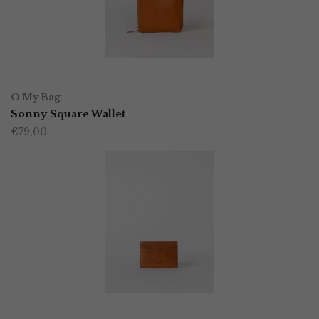
OPTIES SELECTEREN
Dit
O My Bag
product
Sonny Square Wallet
€
79,00
heeft
meerdere
variaties.
Deze
optie
kan
gekozen
worden
TOEVOEGEN AAN WINKELWAGEN