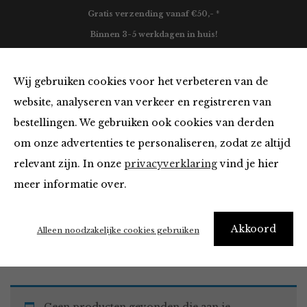
Gratis verzending vanaf €50,- *
Binnen 3-5 werkdagen in huis!
0
Wij gebruiken cookies voor het verbeteren van de
website, analyseren van verkeer en registreren van
bestellingen. We gebruiken ook cookies van derden
Must Haves
om onze advertenties te personaliseren, zodat ze altijd
relevant zijn. In onze
privacyverklaring
vind je hier
Filter
meer informatie over.
Akkoord
Home
Winkel
Accessoires
Must Haves
Alleen noodzakelijke cookies gebruiken