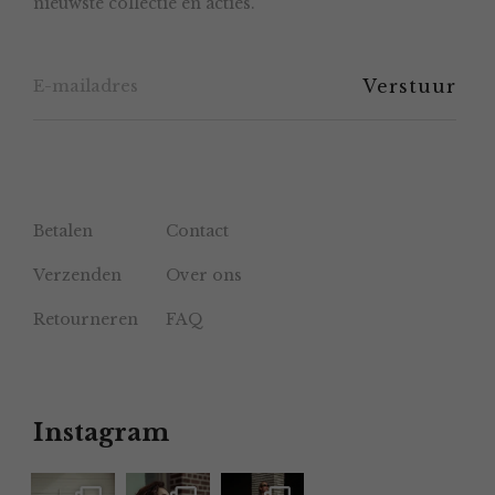
nieuwste collectie en acties.
op
de
productpagina
Betalen
Contact
Verzenden
Over ons
Retourneren
FAQ
Instagram