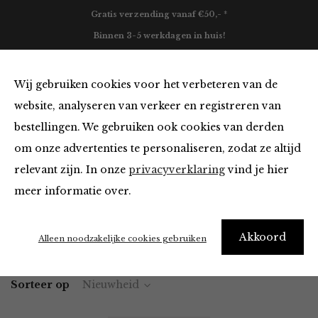
Gratis verzending vanaf €50,- *
Binnen 3-5 werkdagen in huis!
0
Wij gebruiken cookies voor het verbeteren van de
website, analyseren van verkeer en registreren van
bestellingen. We gebruiken ook cookies van derden
Portemonnees
om onze advertenties te personaliseren, zodat ze altijd
relevant zijn. In onze
privacyverklaring
vind je hier
Filter
meer informatie over.
Akkoord
Home
Winkel
Accessoires
Portemonnees
Alleen noodzakelijke cookies gebruiken
Sorteer op
Nieuwheid