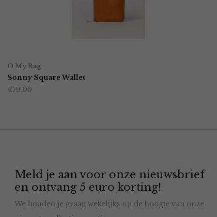
OPTIES SELECTEREN
Dit
O My Bag
product
Sonny Square Wallet
€
79,00
heeft
meerdere
variaties.
Deze
optie
Meld je aan voor onze nieuwsbrief
kan
en ontvang 5 euro korting!
gekozen
We houden je graag wekelijks op de hoogte van onze
worden