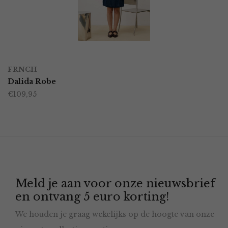
kan
gekozen
worden
OPTIES SELECTEREN
Dit
op
FRNCH
product
Dalida Robe
de
€
109,95
heeft
productpagina
meerdere
variaties.
Deze
optie
Meld je aan voor onze nieuwsbrief
kan
en ontvang 5 euro korting!
gekozen
We houden je graag wekelijks op de hoogte van onze
worden