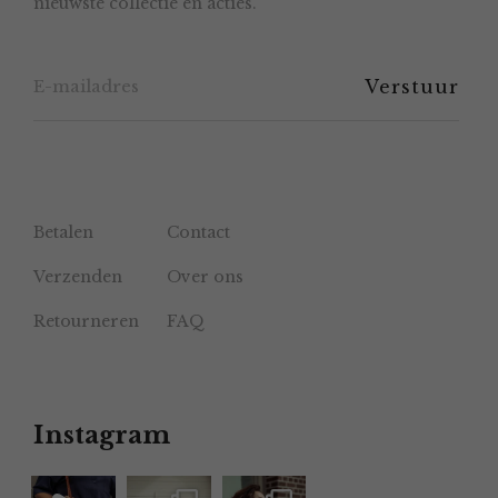
nieuwste collectie en acties.
op
de
productpagina
Betalen
Contact
Verzenden
Over ons
Retourneren
FAQ
Instagram