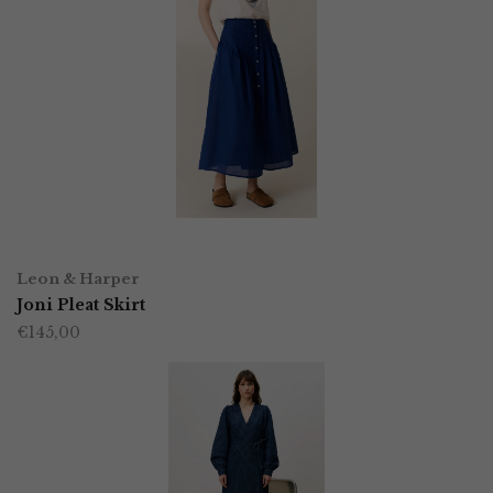
OPTIES SELECTEREN
Dit
Leon & Harper
product
Joni Pleat Skirt
€
145,00
heeft
meerdere
variaties.
Deze
optie