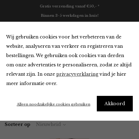
Gratis verzending vanaf €50,- *
Binnen 3-5 werkdagen in huis!
0
Wij gebruiken cookies voor het verbeteren van de
website, analyseren van verkeer en registreren van
bestellingen. We gebruiken ook cookies van derden
Jurken en Rokken
om onze advertenties te personaliseren, zodat ze altijd
relevant zijn. In onze
privacyverklaring
vind je hier
Filter
meer informatie over.
Akkoord
Home
Winkel
Kleding
Jurken en Rokken
Alleen noodzakelijke cookies gebruiken
Sorteer op
Nieuwheid