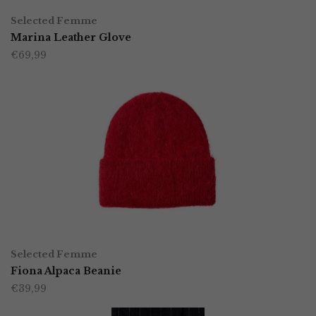
Dit
Selected Femme
product
Marina Leather Glove
€
69,99
heeft
meerdere
variaties.
Deze
optie
kan
gekozen
worden
TOEVOEGEN AAN WINKELWAGEN
op
Selected Femme
Fiona Alpaca Beanie
de
€
39,99
productpagina