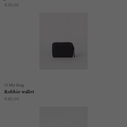
€
59,00
heeft
productpagina
meerdere
variaties.
Deze
optie
kan
gekozen
worden
OPTIES SELECTEREN
Dit
op
O My Bag
product
Robbie wallet
de
€
49,00
heeft
productpagina
meerdere
variaties.