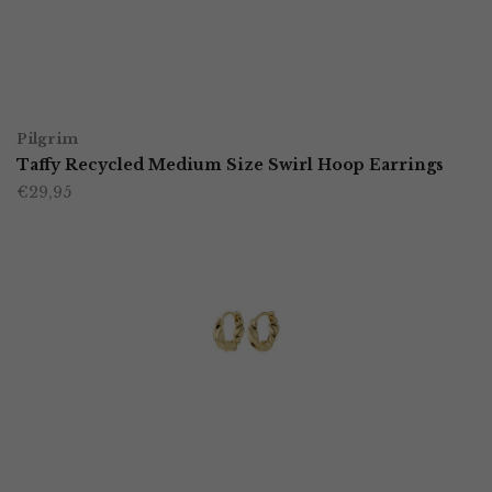
kan
gekozen
worden
TOEVOEGEN AAN WINKELWAGEN
op
Pilgrim
Taffy Recycled Medium Size Swirl Hoop Earrings
de
€
29,95
productpagina
TOEVOEGEN AAN WINKELWAGEN