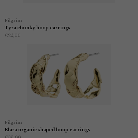
worden
OPTIES SELECTEREN
Dit
op
Pilgrim
product
Tyra chunky hoop earrings
de
€
25,00
heeft
productpagina
meerdere
variaties.
Deze
optie
kan
gekozen
worden
TOEVOEGEN AAN WINKELWAGEN
op
Pilgrim
Elara organic shaped hoop earrings
de
€
33,00