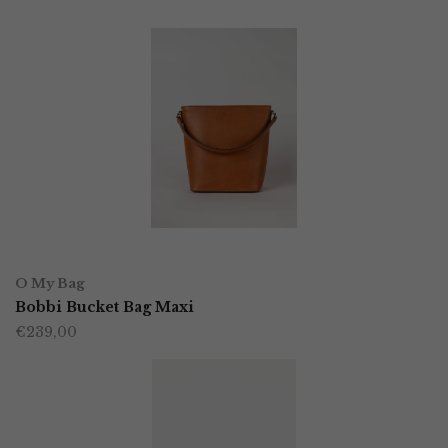
OPTIES SELECTEREN
Dit
O My Bag
product
Bobbi Bucket Bag Maxi
€
239,00
heeft
meerdere
variaties.
Deze