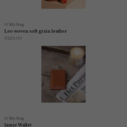
OPTIES SELECTEREN
Dit
O My Bag
product
Leo woven soft grain leather
€
239,00
heeft
meerdere
variaties.
Deze
optie
kan
gekozen
worden
OPTIES SELECTEREN
Dit
op
O My Bag
product
Jamie Wallet
de