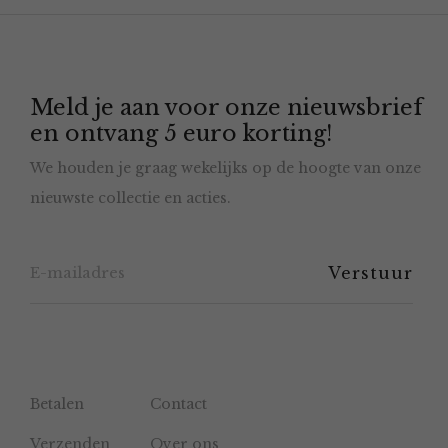
optie
kan
gekozen
Meld je aan voor onze nieuwsbrief
worden
en ontvang 5 euro korting!
op
We houden je graag wekelijks op de hoogte van onze
de
nieuwste collectie en acties.
productpagina
Betalen
Contact
Verzenden
Over ons