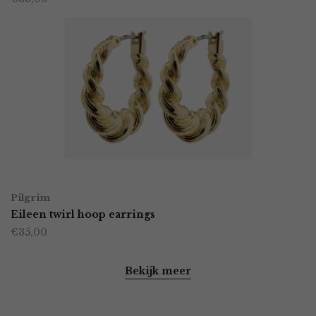
productpagina
OPTIES SELECTEREN
Dit
Pilgrim
product
Eileen twirl hoop earrings
€
35,00
heeft
meerdere
Bekijk meer
variaties.
Deze