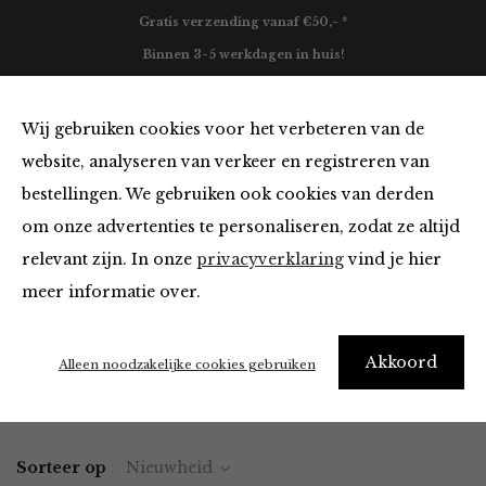
Gratis verzending vanaf €50,- *
Binnen 3-5 werkdagen in huis!
0
Wij gebruiken cookies voor het verbeteren van de
website, analyseren van verkeer en registreren van
bestellingen. We gebruiken ook cookies van derden
Accessoires van O My Bag
om onze advertenties te personaliseren, zodat ze altijd
relevant zijn. In onze
privacyverklaring
vind je hier
Filter
meer informatie over.
It’s ok to be a little obsessed with accessories
Akkoord
Alleen noodzakelijke cookies gebruiken
Home
Winkel
Accessoires
Sorteer op
Nieuwheid