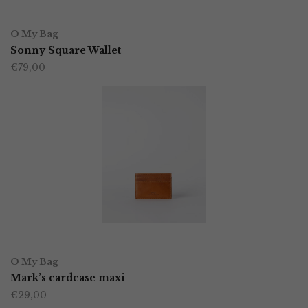
OPTIES SELECTEREN
Dit
O My Bag
product
Sonny Square Wallet
€
79,00
heeft
meerdere
variaties.
Deze
optie
kan
gekozen
worden
TOEVOEGEN AAN WINKELWAGEN
op
O My Bag
Mark’s cardcase maxi
de
€
29,00
productpagina