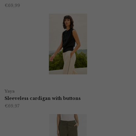
€
69,99
heeft
productpagina
meerdere
variaties.
Deze
optie
kan
gekozen
worden
OPTIES SELECTEREN
Dit
op
Yaya
product
Sleeveless cardigan with buttons
de
€
69,97
heeft
productpagina
meerdere
variaties.