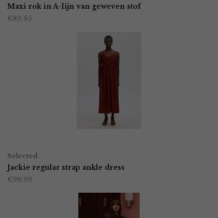
product
Maxi rok in A-lijn van geweven stof
de
€
89,95
heeft
productpagina
meerdere
variaties.
Deze
optie
kan
gekozen
worden
OPTIES SELECTEREN
Dit
op
Selected
product
Jackie regular strap ankle dress
de
€
99,99
heeft
productpagina
meerdere
variaties.