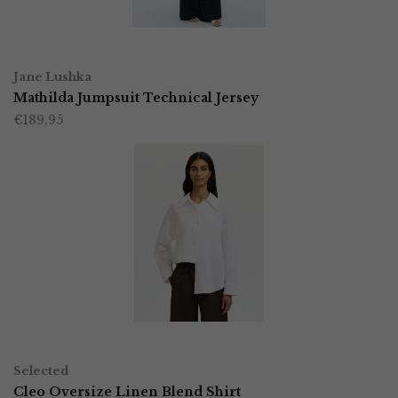
gekozen
worden
OPTIES SELECTEREN
Dit
op
Jane Lushka
product
Mathilda Jumpsuit Technical Jersey
de
€
189,95
heeft
productpagina
meerdere
variaties.
Deze
optie
kan
gekozen
worden
OPTIES SELECTEREN
Dit
op
Selected
product
Cleo Oversize Linen Blend Shirt
de