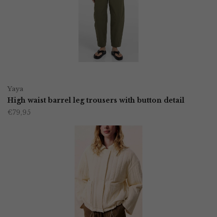
Deze
optie
kan
gekozen
worden
OPTIES SELECTEREN
Dit
op
Yaya
product
High waist barrel leg trousers with button detail
de
€
79,95
heeft
productpagina
meerdere
variaties.
Deze
optie
kan
gekozen