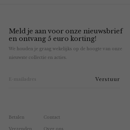
optie
kan
gekozen
Meld je aan voor onze nieuwsbrief
worden
en ontvang 5 euro korting!
op
We houden je graag wekelijks op de hoogte van onze
de
nieuwste collectie en acties.
productpagina
Betalen
Contact
Verzenden
Over ons