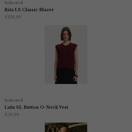
op
Selected
product
Rita LS Classic Blazer
de
€
139,99
heeft
productpagina
meerdere
variaties.
Deze
optie
kan
gekozen
worden
OPTIES SELECTEREN
Dit
op
Selected
product
Lulu SL Button O-Neck Vest
de
€
59,99
heeft
productpagina
meerdere