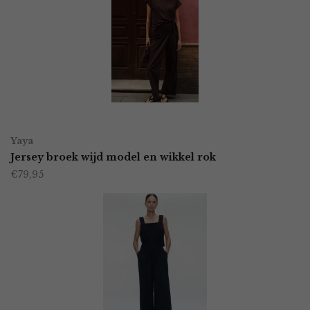
Deze
optie
kan
gekozen
worden
OPTIES SELECTEREN
Dit
op
Yaya
product
Jersey broek wijd model en wikkel rok
de
€
79,95
heeft
productpagina
meerdere
variaties.
Deze
optie
kan