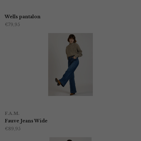
Dit
op
product
Wells pantalon
de
€
79,95
heeft
productpagina
meerdere
variaties.
Deze
optie
kan
gekozen
worden
OPTIES SELECTEREN
Dit
op
F.A.M.
product
Fauve Jeans Wide
de
€
89,95
heeft
productpagina
meerdere