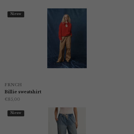
Nieuw
OPTIES SELECTEREN
Dit
FRNCH
product
Billie sweatshirt
€
85,00
heeft
meerdere
Nieuw
variaties.
Deze