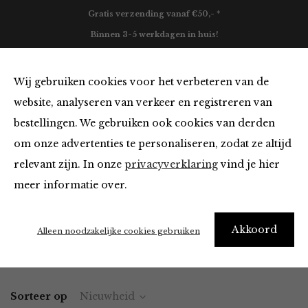
Gratis verzending vanaf €50,- *
Binnen 3-5 werkdagen in huis!
0
Wij gebruiken cookies voor het verbeteren van de
website, analyseren van verkeer en registreren van
bestellingen. We gebruiken ook cookies van derden
Kleding van FRNCH
om onze advertenties te personaliseren, zodat ze altijd
relevant zijn. In onze
privacyverklaring
vind je hier
Filter
meer informatie over.
"I really need new clothes" – Me every morning
Akkoord
Alleen noodzakelijke cookies gebruiken
Home
Winkel
Kleding
Sorteer op
Nieuwheid