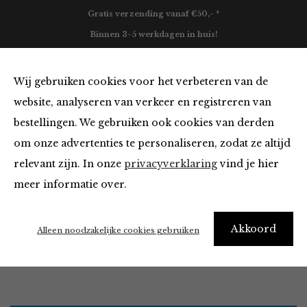
Gratis verzending vanaf €50,- *
Binnen 3-5 werkdagen in huis!
0
Wij gebruiken cookies voor het verbeteren van de
website, analyseren van verkeer en registreren van
bestellingen. We gebruiken ook cookies van derden
Kleding van
om onze advertenties te personaliseren, zodat ze altijd
relevant zijn. In onze
privacyverklaring
vind je hier
Filter
meer informatie over.
"I really need new clothes" – Me every morning
Akkoord
Alleen noodzakelijke cookies gebruiken
Home
Winkel
Kleding