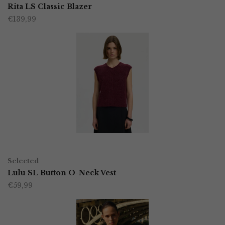
product
Rita LS Classic Blazer
de
€
139,99
heeft
productpagina
meerdere
variaties.
Deze
optie
kan
gekozen
worden
OPTIES SELECTEREN
Dit
op
Selected
product
Lulu SL Button O-Neck Vest
de
€
59,99
heeft
productpagina
meerdere
variaties.