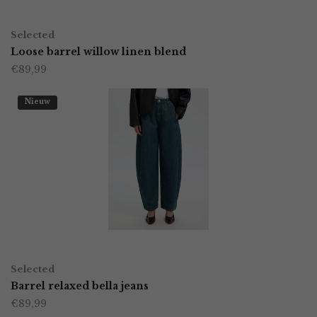
worden
OPTIES SELECTEREN
Dit
op
Selected
product
Loose barrel willow linen blend
de
€
89,99
heeft
productpagina
meerdere
Nieuw
variaties.
Deze
optie
kan
gekozen
worden
OPTIES SELECTEREN
Dit
op
Selected
product
Barrel relaxed bella jeans
de
€
89,99
heeft
productpagina