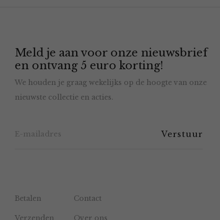
optie
kan
gekozen
Meld je aan voor onze nieuwsbrief
worden
en ontvang 5 euro korting!
op
We houden je graag wekelijks op de hoogte van onze
de
nieuwste collectie en acties.
productpagina
Betalen
Contact
Verzenden
Over ons