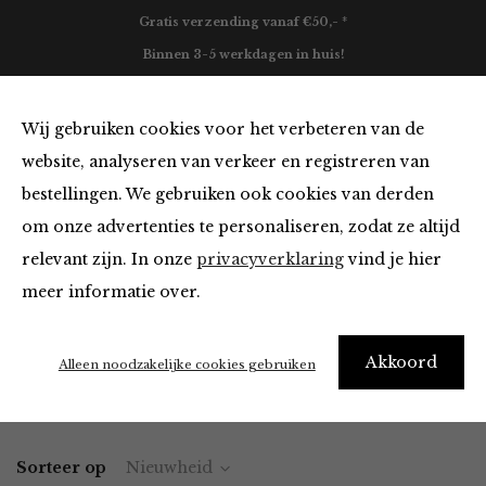
Gratis verzending vanaf €50,- *
Binnen 3-5 werkdagen in huis!
0
Wij gebruiken cookies voor het verbeteren van de
website, analyseren van verkeer en registreren van
bestellingen. We gebruiken ook cookies van derden
Kleding van Jane Lushka
om onze advertenties te personaliseren, zodat ze altijd
relevant zijn. In onze
privacyverklaring
vind je hier
Filter
meer informatie over.
"I really need new clothes" – Me every morning
Akkoord
Alleen noodzakelijke cookies gebruiken
Home
Winkel
Kleding
Sorteer op
Nieuwheid