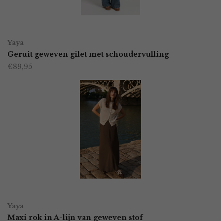
gekozen
worden
OPTIES SELECTEREN
Dit
op
Yaya
product
Geruit geweven gilet met schoudervulling
de
€
89,95
heeft
productpagina
meerdere
variaties.
Deze
optie
kan
gekozen
worden
OPTIES SELECTEREN
Dit
op
Yaya
product
Maxi rok in A-lijn van geweven stof
de