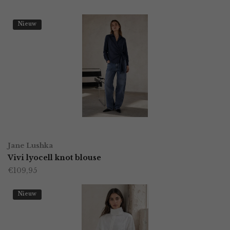
Nieuw
OPTIES SELECTEREN
Dit
Jane Lushka
product
Vivi lyocell knot blouse
€
109,95
heeft
meerdere
Nieuw
variaties.
Deze