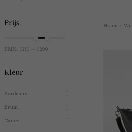
Prijs
Home
Win
Min.
Max.
PRIJS:
€150
—
€200
prijs
prijs
Kleur
Bordeaux
Bruin
Camel