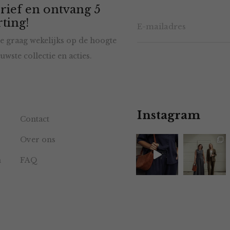
rief en ontvang 5
ting!
e graag wekelijks op de hoogte
uwste collectie en acties.
Instagram
Contact
Over ons
n
FAQ