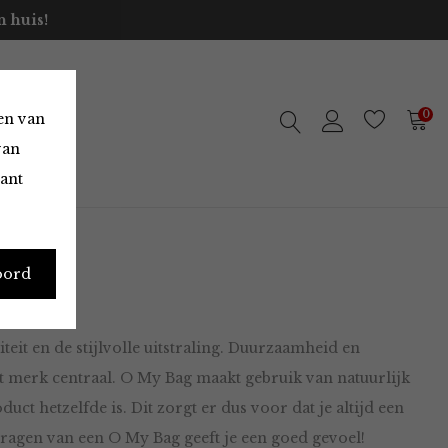
 huis!
0
en van
van
vant
oord
it en de stijlvolle uitstraling. Duurzaamheid en
it merk centraal. O My Bag maakt gebruik van natuurlijk
duct hetzelfde is. Dit zorgt er dus voor dat je altijd een
dragen van een O My Bag geeft je een goed gevoel!