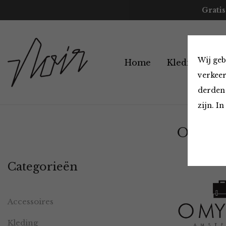
Gratis
Wij geb
Home
Kleding
A
verkeer
derden 
zijn. I
O My B
Categorieën
Accessoires
Kleding