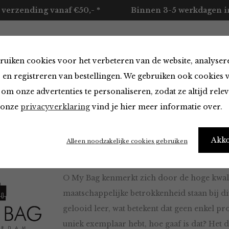
 verzending vanaf €50,- *
Binnen 3-5 werkdagen in
ruiken cookies voor het verbeteren van de website, analyser
ccessoires
Merken
Over ons
Contact
 en registreren van bestellingen. We gebruiken ook cookies 
om onze advertenties te personaliseren, zodat ze altijd rele
n onze
privacyverklaring
vind je hier meer informatie over.
ag
Akk
Alleen noodzakelijke cookies gebruiken
O My Bag kenmerkt zich door de hoge kwalite
maatschappelijke betrokkenheid staan bij d
gelooid leer, wat betekent dat geen enkel pro
uniek exemplaar hebt, hoe gaaf is dat? Het 