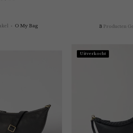
kel
O My Bag
3
Producten G
Uitverkocht