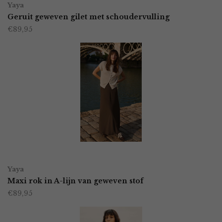
op
Yaya
product
Geruit geweven gilet met schoudervulling
de
€
89,95
heeft
productpagina
meerdere
variaties.
Deze
optie
kan
gekozen
worden
OPTIES SELECTEREN
Dit
op
Yaya
product
Maxi rok in A-lijn van geweven stof
de
€
89,95
heeft
productpagina
meerdere