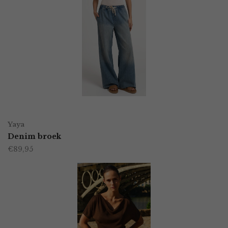
OPTIES SELECTEREN
Dit
Yaya
product
Denim broek
€
89,95
heeft
meerdere
variaties.
Deze
optie