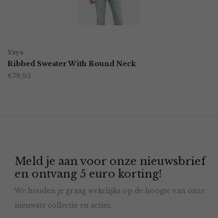
gekozen
worden
OPTIES SELECTEREN
Dit
op
Yaya
product
Ribbed Sweater With Round Neck
de
€
79,95
heeft
productpagina
meerdere
variaties.
Deze
optie
Meld je aan voor onze nieuwsbrief
kan
en ontvang 5 euro korting!
gekozen
We houden je graag wekelijks op de hoogte van onze
worden
nieuwste collectie en acties.
op