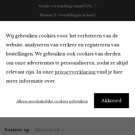
Gratis verzending vanaf €50,- *
Binnen 3-5 werkdagen in huis!
0
Wij gebruiken cookies voor het verbeteren van de
website, analyseren van verkeer en registreren van
bestellingen. We gebruiken ook cookies van derden
Kleding van Jane Lushka
om onze advertenties te personaliseren, zodat ze altijd
relevant zijn. In onze
privacyverklaring
vind je hier
Filter
meer informatie over.
"I really need new clothes" – Me every morning
Akkoord
Alleen noodzakelijke cookies gebruiken
Home
Winkel
Kleding
Sorteer op
Nieuwheid