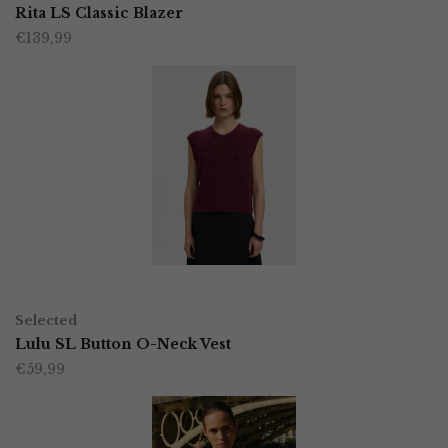
product
Rita LS Classic Blazer
de
€
139,99
heeft
productpagina
meerdere
variaties.
Deze
optie
kan
gekozen
worden
OPTIES SELECTEREN
Dit
op
Selected
product
Lulu SL Button O-Neck Vest
de
€
59,99
heeft
productpagina
meerdere
variaties.