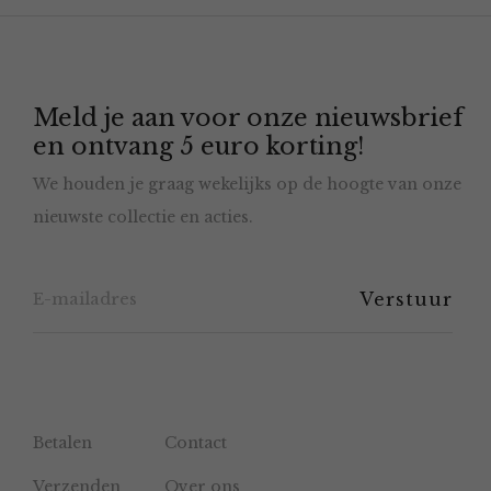
optie
kan
gekozen
Meld je aan voor onze nieuwsbrief
worden
en ontvang 5 euro korting!
op
We houden je graag wekelijks op de hoogte van onze
de
nieuwste collectie en acties.
productpagina
Betalen
Contact
Verzenden
Over ons