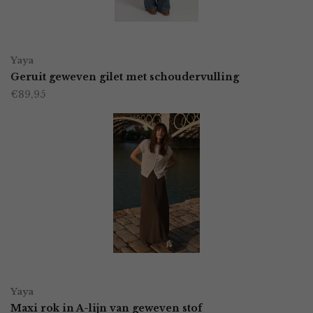
gekozen
worden
OPTIES SELECTEREN
Dit
op
Yaya
product
Geruit geweven gilet met schoudervulling
de
€
89,95
heeft
productpagina
meerdere
variaties.
Deze
optie
kan
gekozen
worden
OPTIES SELECTEREN
Dit
op
Yaya
product
Maxi rok in A-lijn van geweven stof
de