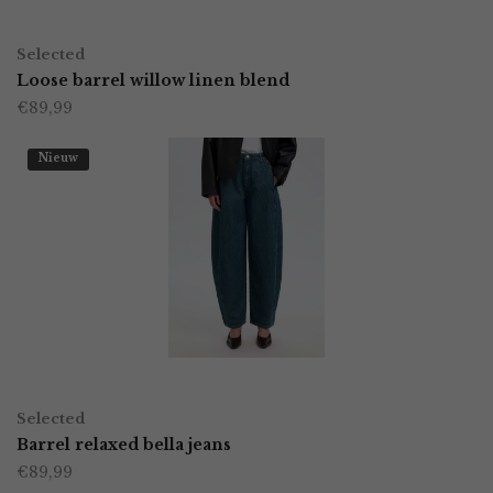
worden
OPTIES SELECTEREN
Dit
op
Selected
product
Loose barrel willow linen blend
de
€
89,99
heeft
productpagina
meerdere
Nieuw
variaties.
Deze
optie
kan
gekozen
worden
OPTIES SELECTEREN
Dit
op
Selected
product
Barrel relaxed bella jeans
de
€
89,99
heeft
productpagina