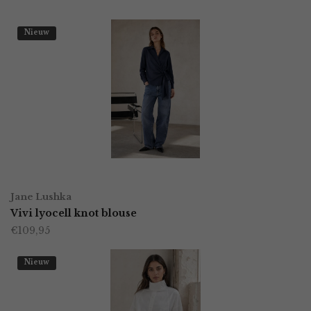
Nieuw
OPTIES SELECTEREN
Dit
Jane Lushka
product
Vivi lyocell knot blouse
€
109,95
heeft
meerdere
Nieuw
variaties.
Deze