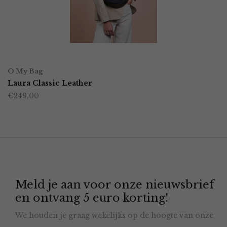
kan
gekozen
worden
OPTIES SELECTEREN
Dit
op
O My Bag
product
Laura Classic Leather
de
€
249,00
heeft
productpagina
meerdere
variaties.
Deze
optie
Meld je aan voor onze nieuwsbrief
kan
en ontvang 5 euro korting!
gekozen
We houden je graag wekelijks op de hoogte van onze
worden