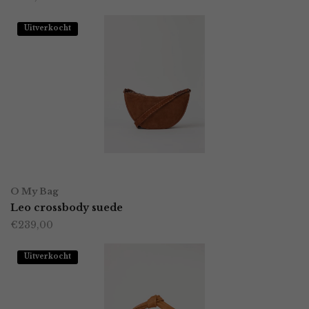
productpagina
Uitverkocht
LEES VERDER
O My Bag
Leo crossbody suede
€
239,00
Uitverkocht