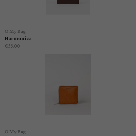
gekozen
worden
TOEVOEGEN AAN WINKELWAGEN
op
O My Bag
Harmonica
de
€
55,00
productpagina
OPTIES SELECTEREN
Dit
O My Bag