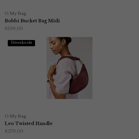
OPTIES SELECTEREN
Dit
O My Bag
product
Bobbi Bucket Bag Midi
€
199,00
heeft
meerdere
Uitverkocht
variaties.
Deze
optie
kan
gekozen
worden
OPTIES SELECTEREN
Dit
op
O My Bag
product
Leo Twisted Handle
de
€
279,00
heeft
productpagina