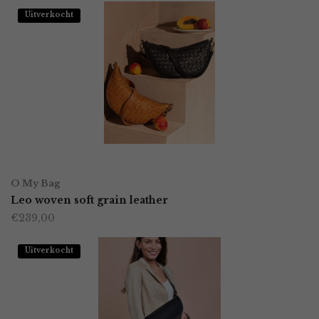
meerdere
Uitverkocht
variaties.
Deze
optie
kan
gekozen
worden
OPTIES SELECTEREN
Dit
op
O My Bag
product
Leo woven soft grain leather
de
€
239,00
heeft
productpagina
meerdere
Uitverkocht
variaties.
Deze
optie