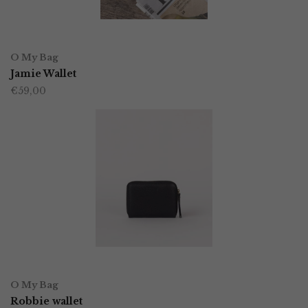
OPTIES SELECTEREN
Dit
O My Bag
product
Jamie Wallet
€
59,00
heeft
meerdere
variaties.
Deze
optie
kan
gekozen
worden
OPTIES SELECTEREN
Dit
op
O My Bag
product
Robbie wallet
de