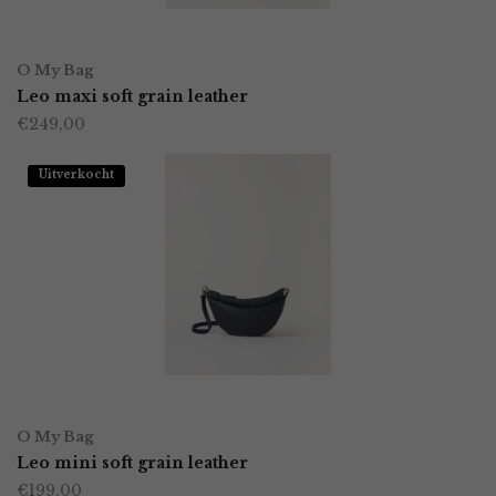
worden
OPTIES SELECTEREN
Dit
op
O My Bag
product
Leo maxi soft grain leather
de
€
249,00
heeft
productpagina
meerdere
Uitverkocht
variaties.
Deze
optie
kan
gekozen
worden
LEES VERDER
op
O My Bag
Leo mini soft grain leather
de
€
199,00