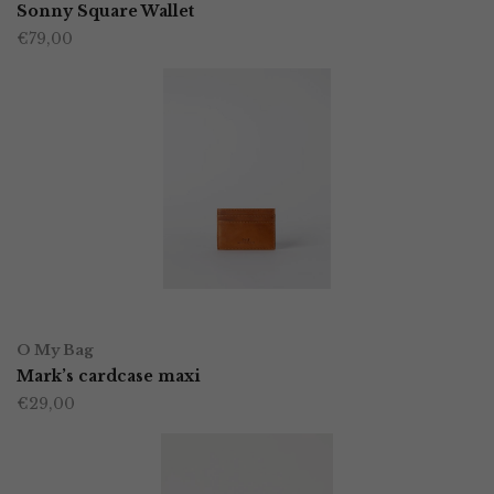
product
Sonny Square Wallet
€
79,00
heeft
meerdere
variaties.
Deze
optie
kan
gekozen
worden
TOEVOEGEN AAN WINKELWAGEN
op
O My Bag
Mark’s cardcase maxi
de
€
29,00
productpagina