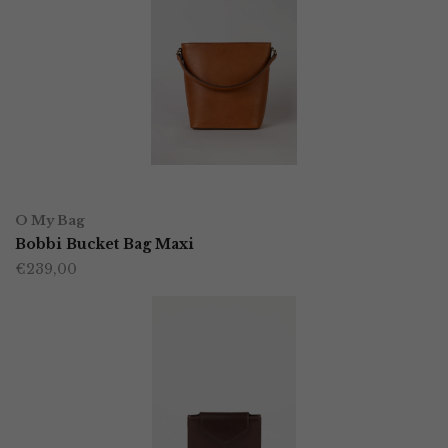
OPTIES SELECTEREN
Dit
O My Bag
product
Bobbi Bucket Bag Maxi
€
239,00
heeft
meerdere
variaties.
Deze
optie
kan