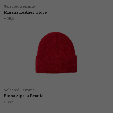
Dit
Selected Femme
product
Marina Leather Glove
€
69,99
heeft
meerdere
variaties.
Deze
optie
kan
gekozen
worden
TOEVOEGEN AAN WINKELWAGEN
op
Selected Femme
Fiona Alpaca Beanie
de
€
39,99
productpagina