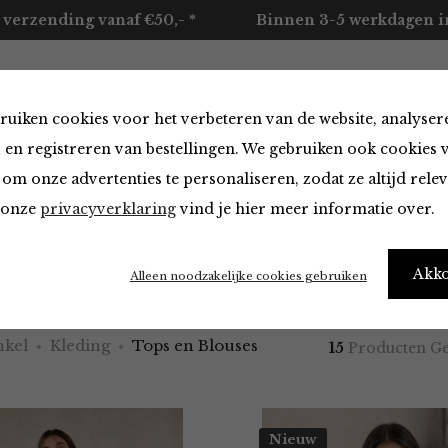
 verzending vanaf €50,- *
Binnen 3-5 werkdagen in
ruiken cookies voor het verbeteren van de website, analyser
ccessoires
Merken
Over ons
Contact
 en registreren van bestellingen. We gebruiken ook cookies 
om onze advertenties te personaliseren, zodat ze altijd rele
n onze
privacyverklaring
vind je hier meer informatie over.
 Blouses van Jane Lushka
Akk
Alleen noodzakelijke cookies gebruiken
kel
Kleding
Tops en Blouses
15
Producten G
Nieuw