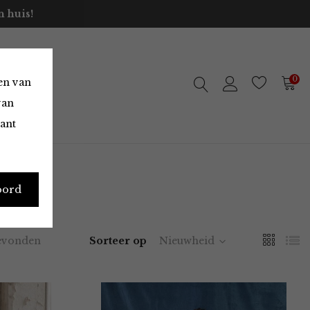
 huis!
0
en van
van
vant
oord
evonden
Sorteer op
Nieuwheid