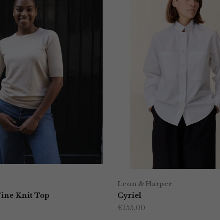
Leon & Harper
Fine Knit Top
Cyriel
€
155,00