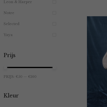
Leon & Harper
Notre
Selected
Yaya
Prijs
Min.
Max.
PRIJS:
€50
—
€160
prijs
prijs
Kleur