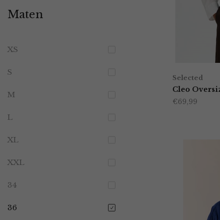
Maten
XS
S
Selected
Cleo Oversi
M
€
69,99
L
XL
XXL
34
36