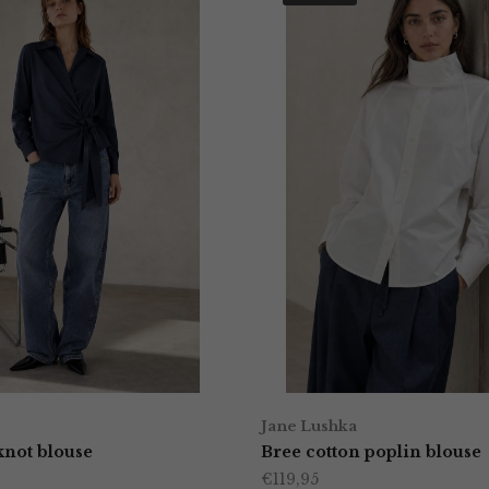
Jane Lushka
 knot blouse
Bree cotton poplin blouse
€
119,95