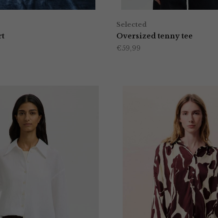
Selected
rt
Oversized tenny tee
€
59,99