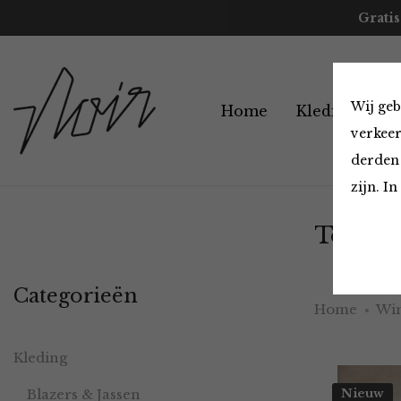
Gratis
Wij geb
Home
Kleding
A
verkeer
derden 
zijn. I
Tops en
Categorieën
Home
Win
Kleding
Blazers & Jassen
Nieuw