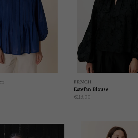
er
FRNCH
Estefan Blouse
€
115,00