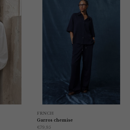
FRNCH
Garros chemise
€
79,95