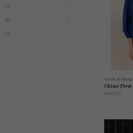
38
40
42
Leon & Harp
Chimi Pleat
€
145,00