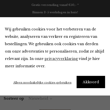
Gratis verzending vanaf €50,- *
Binnen 3-5 werkdagen in huis!
0
Wij gebruiken cookies voor het verbeteren van de
website, analyseren van verkeer en registreren van
bestellingen. We gebruiken ook cookies van derden
Tops en Blouses van Jane Lushka
om onze advertenties te personaliseren, zodat ze altijd
relevant zijn. In onze
privacyverklaring
vind je hier
Filter
meer informatie over.
Akkoord
Home
Winkel
Kleding
Tops en Blouses
Alleen noodzakelijke cookies gebruiken
Sorteer op
Nieuwheid