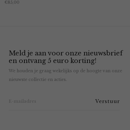
€
85,00
heeft
productpagina
meerdere
variaties.
Deze
optie
Meld je aan voor onze nieuwsbrief
kan
en ontvang 5 euro korting!
gekozen
We houden je graag wekelijks op de hoogte van onze
worden
nieuwste collectie en acties.
op
de
productpagina