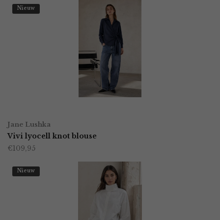
Nieuw
OPTIES SELECTEREN
Dit
Jane Lushka
product
Vivi lyocell knot blouse
€
109,95
heeft
meerdere
Nieuw
variaties.
Deze
optie