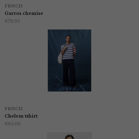
Dit
op
FRNCH
product
Garros chemise
de
€
79,95
heeft
productpagina
meerdere
variaties.
Deze
optie
kan
gekozen
worden
OPTIES SELECTEREN
Dit
op
FRNCH
product
Chelem tshirt
de
€
65,00
heeft
productpagina
meerdere