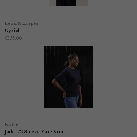
gekozen
worden
OPTIES SELECTEREN
Dit
op
Leon & Harper
product
Cyriel
de
€
155,00
heeft
productpagina
meerdere
variaties.
Deze
optie
kan
gekozen
worden
OPTIES SELECTEREN
Dit
op
Notre
product
Jade 1/2 Sleeve Fine Knit
de