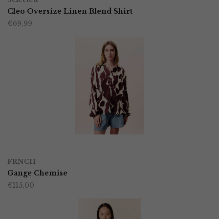
product
Cleo Oversize Linen Blend Shirt
de
€
69,99
heeft
productpagina
meerdere
variaties.
Deze
optie
kan
gekozen
worden
OPTIES SELECTEREN
Dit
op
FRNCH
product
Gange Chemise
de
€
115,00
heeft
productpagina
meerdere