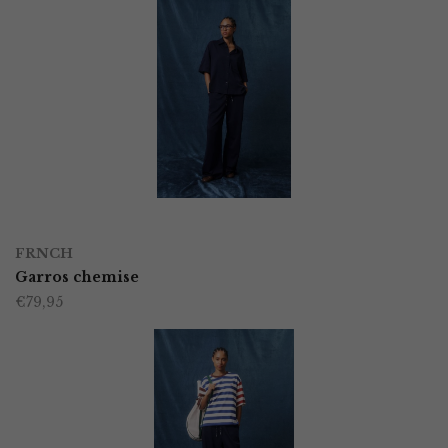
OPTIES SELECTEREN
Dit
FRNCH
product
Garros chemise
€
79,95
heeft
meerdere
variaties.
Deze
optie