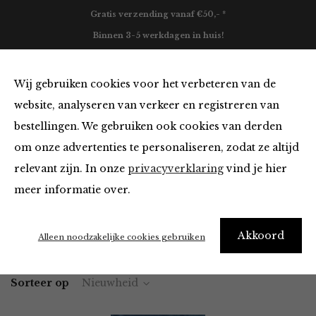
Gratis verzending vanaf €50,- *
Binnen 3-5 werkdagen in huis!
0
Wij gebruiken cookies voor het verbeteren van de
website, analyseren van verkeer en registreren van
bestellingen. We gebruiken ook cookies van derden
Tops en Blouses van FRNCH
om onze advertenties te personaliseren, zodat ze altijd
relevant zijn. In onze
privacyverklaring
vind je hier
Filter
meer informatie over.
Akkoord
Home
Winkel
Kleding
Tops en Blouses
Alleen noodzakelijke cookies gebruiken
Sorteer op
Nieuwheid