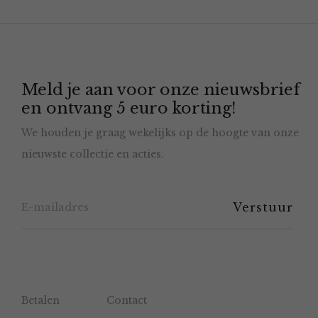
variaties.
Deze
optie
Meld je aan voor onze nieuwsbrief
kan
en ontvang 5 euro korting!
gekozen
We houden je graag wekelijks op de hoogte van onze
worden
nieuwste collectie en acties.
op
de
productpagina
Betalen
Contact