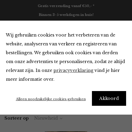
Gratis verzending vanaf €50,- *
Binnen 3-5 werkdagen in huis!
0
Wij gebruiken cookies voor het verbeteren van de
website, analyseren van verkeer en registreren van
bestellingen. We gebruiken ook cookies van derden
Tops en Blouses in het bruin
om onze advertenties te personaliseren, zodat ze altijd
relevant zijn. In onze
privacyverklaring
vind je hier
Filter
meer informatie over.
Akkoord
Home
Winkel
Kleding
Tops en Blouses
Alleen noodzakelijke cookies gebruiken
Sorteer op
Nieuwheid