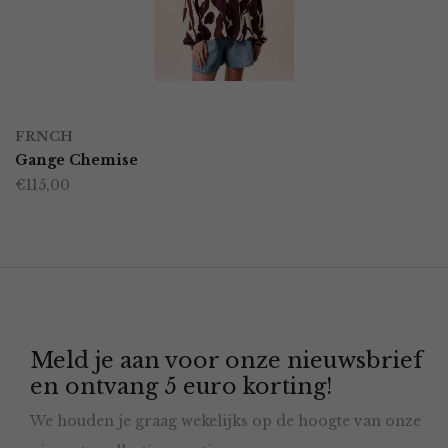
kan
gekozen
worden
OPTIES SELECTEREN
Dit
op
FRNCH
product
Gange Chemise
de
€
115,00
heeft
productpagina
meerdere
variaties.
Deze
optie
Meld je aan voor onze nieuwsbrief
kan
en ontvang 5 euro korting!
gekozen
We houden je graag wekelijks op de hoogte van onze
worden