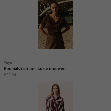
OPTIES SELECTEREN
Dit
Yaya
product
Boothals trui met korte mouwen
€
59,95
heeft
meerdere
variaties.
Deze
optie