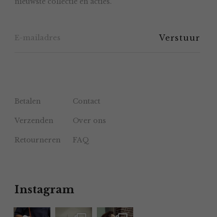
nieuwste collectie en acties.
op
de
productpagina
Betalen
Contact
Verzenden
Over ons
Retourneren
FAQ
Instagram