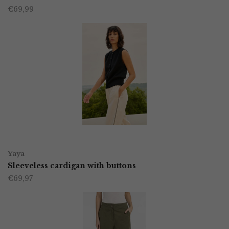
€
69,99
heeft
productpagina
meerdere
variaties.
Deze
optie
kan
gekozen
worden
OPTIES SELECTEREN
Dit
op
Yaya
product
Sleeveless cardigan with buttons
de
€
69,97
heeft
productpagina
meerdere
variaties.