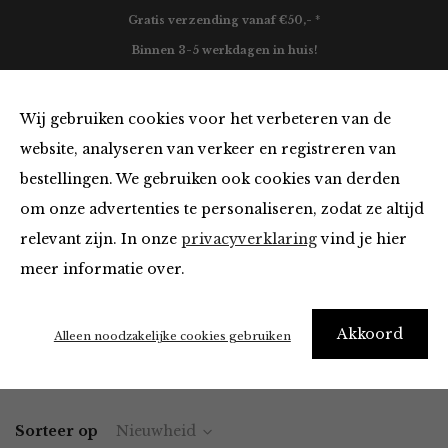
Gratis verzending vanaf €50,- *
Binnen 3-5 werkdagen in huis!
0
Wij gebruiken cookies voor het verbeteren van de
website, analyseren van verkeer en registreren van
bestellingen. We gebruiken ook cookies van derden
Kleding van FRNCH
om onze advertenties te personaliseren, zodat ze altijd
relevant zijn. In onze
privacyverklaring
vind je hier
Filter
meer informatie over.
"I really need new clothes" – Me every morning
Akkoord
Alleen noodzakelijke cookies gebruiken
Home
Winkel
Kleding
Sorteer op
Nieuwheid