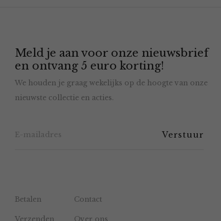
optie
kan
gekozen
Meld je aan voor onze nieuwsbrief
worden
en ontvang 5 euro korting!
op
We houden je graag wekelijks op de hoogte van onze
de
nieuwste collectie en acties.
productpagina
Betalen
Contact
Verzenden
Over ons