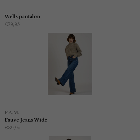
Dit
op
product
Wells pantalon
de
€
79,95
heeft
productpagina
meerdere
variaties.
Deze
optie
kan
gekozen
worden
OPTIES SELECTEREN
Dit
op
F.A.M.
product
Fauve Jeans Wide
de
€
89,95
heeft
productpagina
meerdere