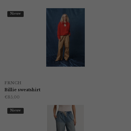
Nieuw
OPTIES SELECTEREN
Dit
FRNCH
product
Billie sweatshirt
€
85,00
heeft
meerdere
Nieuw
variaties.
Deze