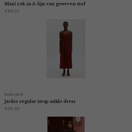
product
Maxi rok in A-lijn van geweven stof
de
€
89,95
heeft
productpagina
meerdere
variaties.
Deze
optie
kan
gekozen
worden
OPTIES SELECTEREN
Dit
op
Selected
product
Jackie regular strap ankle dress
de
€
99,99
heeft
productpagina
meerdere
variaties.