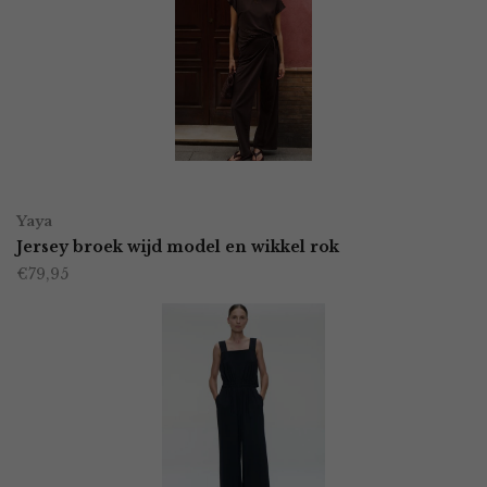
Deze
optie
kan
gekozen
worden
OPTIES SELECTEREN
Dit
op
Yaya
product
Jersey broek wijd model en wikkel rok
de
€
79,95
heeft
productpagina
meerdere
variaties.
Deze
optie
kan