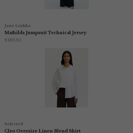
gekozen
worden
OPTIES SELECTEREN
Dit
op
Jane Lushka
product
Mathilda Jumpsuit Technical Jersey
de
€
189,95
heeft
productpagina
meerdere
variaties.
Deze
optie
kan
gekozen
worden
OPTIES SELECTEREN
Dit
op
Selected
product
Cleo Oversize Linen Blend Shirt
de