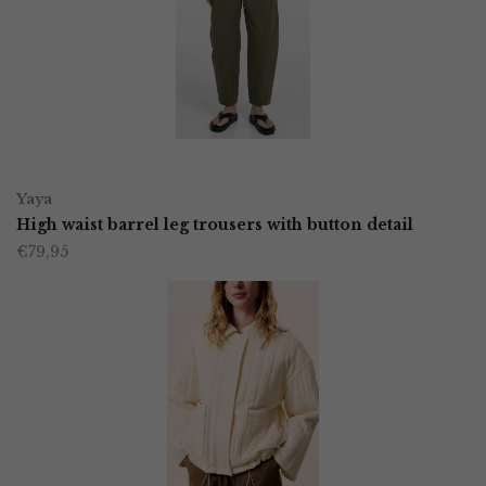
Deze
optie
kan
gekozen
worden
OPTIES SELECTEREN
Dit
op
Yaya
product
High waist barrel leg trousers with button detail
de
€
79,95
heeft
productpagina
meerdere
variaties.
Deze
optie
kan
gekozen