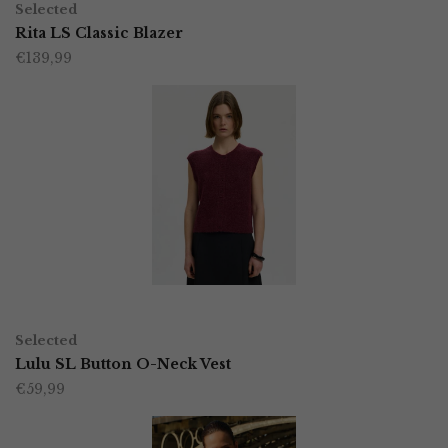
op
Selected
product
Rita LS Classic Blazer
de
€
139,99
heeft
productpagina
meerdere
variaties.
Deze
optie
kan
gekozen
worden
OPTIES SELECTEREN
Dit
op
Selected
product
Lulu SL Button O-Neck Vest
de
€
59,99
heeft
productpagina
meerdere