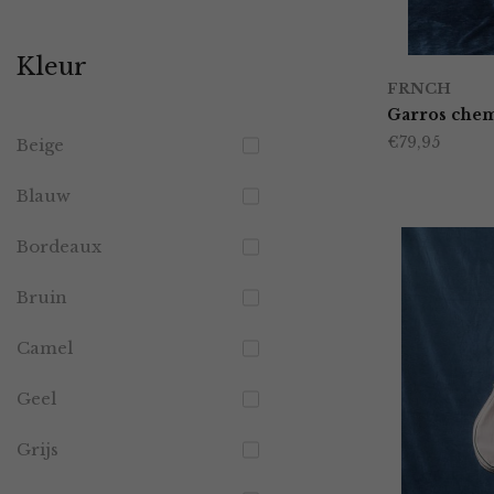
prijs
prijs
Kleur
FRNCH
Garros che
€
79,95
Beige
Blauw
Bordeaux
Bruin
Camel
Geel
Grijs