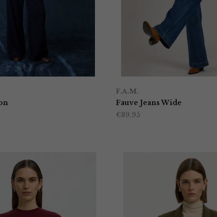
F.A.M.
lon
Fauve Jeans Wide
€
89,95