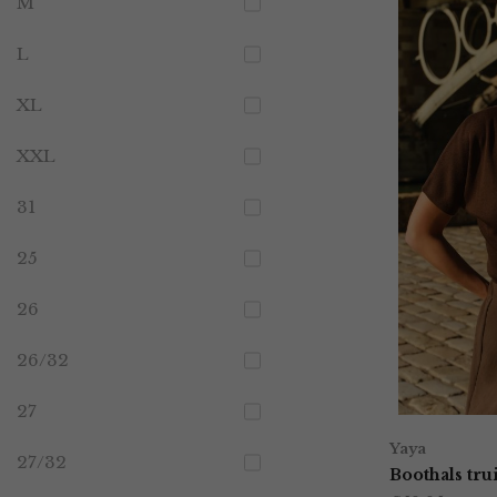
M
L
XL
XXL
31
25
26
26/32
27
Yaya
27/32
Boothals tr