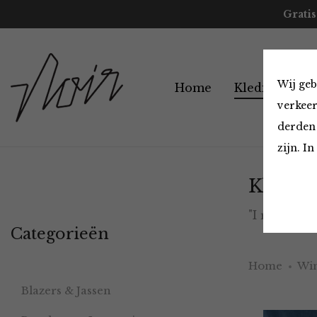
Gratis
Wij geb
Home
Kleding
A
verkeer
derden 
zijn. I
Kledin
"I really 
Categorieën
Home
Win
Blazers & Jassen