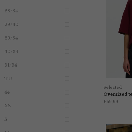
28/34
29/30
29/34
30/34
31/34
TU
Selected
44
Oversized t
€
59,99
XS
S