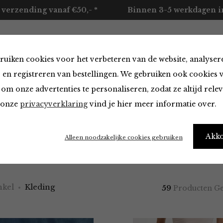
 verzending vanaf €50,- *
Binnen 3-5 werkdagen in
ruiken cookies voor het verbeteren van de website, analyser
ccessoires
Merken
Over ons
Contact
 en registreren van bestellingen. We gebruiken ook cookies 
om onze advertenties te personaliseren, zodat ze altijd rele
n onze
privacyverklaring
vind je hier meer informatie over.
g van FRNCH
Akk
Alleen noodzakelijke cookies gebruiken
need new clothes" – Me every morning
kel
Kleding
59
Producten G