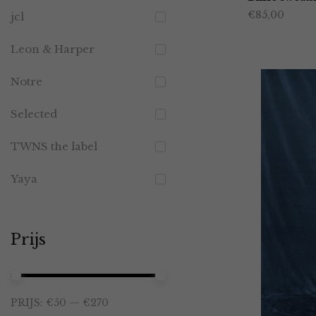
€
85,00
jcl
Leon & Harper
Notre
Selected
TWNS the label
Yaya
Prijs
Min.
Max.
PRIJS:
€50
—
€270