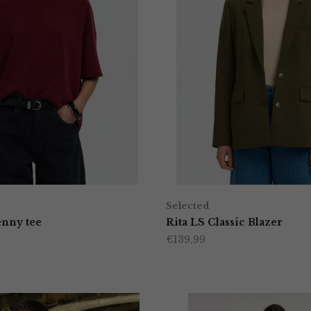
Selected
enny tee
Rita LS Classic Blazer
€
139,99