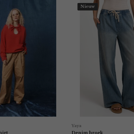
Nieuw
Yaya
hirt
Denim broek