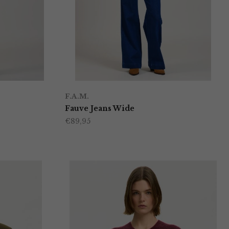
F.A.M.
Fauve Jeans Wide
€
89,95