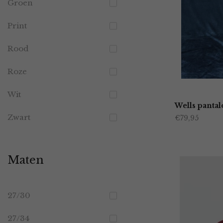
Groen
Print
Rood
Roze
Wit
Wells panta
Zwart
€
79,95
Maten
27/30
27/34