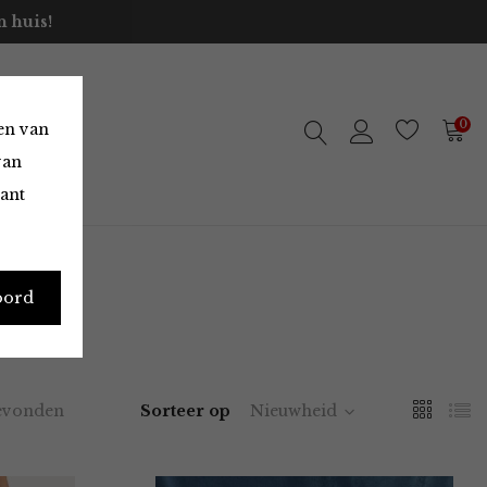
 huis!
0
en van
van
vant
oord
evonden
Sorteer op
Nieuwheid