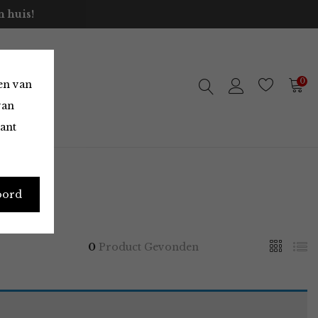
 huis!
0
en van
van
vant
oord
0
Product Gevonden