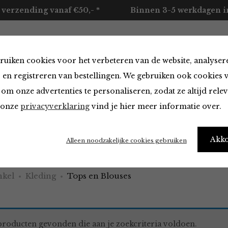
 verzending vanaf €50,- *
Binnen 3-5 werkdagen in
ruiken cookies voor het verbeteren van de website, analyser
ccessoires
Merken
Over ons
Contact
 en registreren van bestellingen. We gebruiken ook cookies 
om onze advertenties te personaliseren, zodat ze altijd rele
n onze
privacyverklaring
vind je hier meer informatie over.
 Blouses in het rood
Akk
Alleen noodzakelijke cookies gebruiken
kel
Kleding
Tops en Blouses
roducten gevonden die aan je zoekcriteria voldoen.