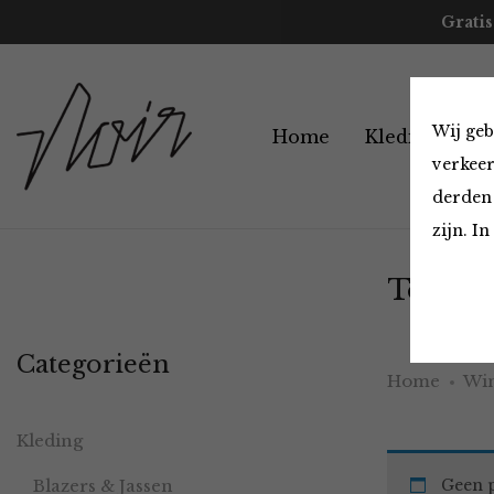
Gratis
Wij geb
Home
Kleding
A
verkeer
derden 
zijn. I
Tops en
Categorieën
Home
Win
Kleding
Blazers & Jassen
Geen p